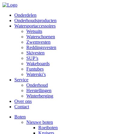
Onderdelen
Onderhoudsproducten
Watersportaccessoires
Wetsuits
Waterschoenen
Zwemvesten
Reddingsvesten
Skivesten
SUP’s
Wakeboards
Funtubes
Waterski’s
Service
Onderhoud
Herstellingen
Winterberging
Over ons
Contact
Boten
Nieuwe boten
Roeiboten
Kruisers