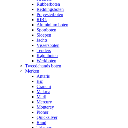
Rubberboten
Reddingsboten
Polyesterboten
RIB’s
Aluminium boten
Sportboten
Sloepen
Jachts
Vissersboten
Tenders
Kajuitboten
Werkboten
Tweedehands boten
Merken
Antaris
Bic
Cranchi
Makma
Maril
Mercury
Monterey
Pioner
Quicksilver
Rand
Talamex