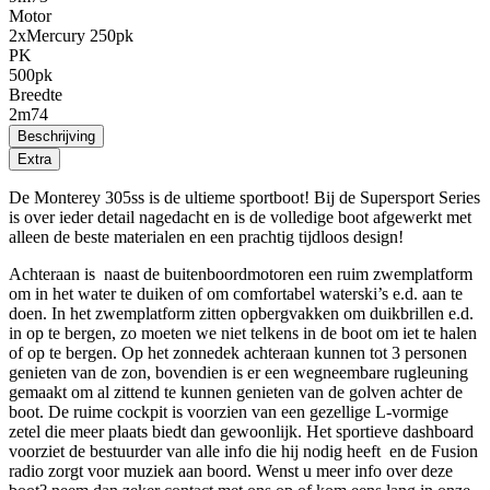
Motor
2xMercury 250pk
PK
500pk
Breedte
2m74
Beschrijving
Extra
De Monterey 305ss is de ultieme sportboot! Bij de Supersport Series
is over ieder detail nagedacht en is de volledige boot afgewerkt met
alleen de beste materialen en een prachtig tijdloos design!
Achteraan is naast de buitenboordmotoren een ruim zwemplatform
om in het water te duiken of om comfortabel waterski’s e.d. aan te
doen. In het zwemplatform zitten opbergvakken om duikbrillen e.d.
in op te bergen, zo moeten we niet telkens in de boot om iet te halen
of op te bergen. Op het zonnedek achteraan kunnen tot 3 personen
genieten van de zon, bovendien is er een wegneembare rugleuning
gemaakt om al zittend te kunnen genieten van de golven achter de
boot. De ruime cockpit is voorzien van een gezellige L-vormige
zetel die meer plaats biedt dan gewoonlijk. Het sportieve dashboard
voorziet de bestuurder van alle info die hij nodig heeft en de Fusion
radio zorgt voor muziek aan boord. Wenst u meer info over deze