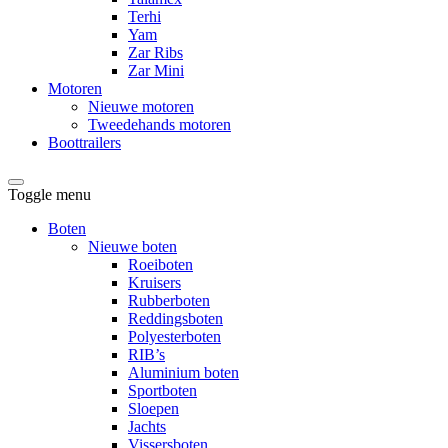
Terhi
Yam
Zar Ribs
Zar Mini
Motoren
Nieuwe motoren
Tweedehands motoren
Boottrailers
Toggle menu
Boten
Nieuwe boten
Roeiboten
Kruisers
Rubberboten
Reddingsboten
Polyesterboten
RIB’s
Aluminium boten
Sportboten
Sloepen
Jachts
Vissersboten